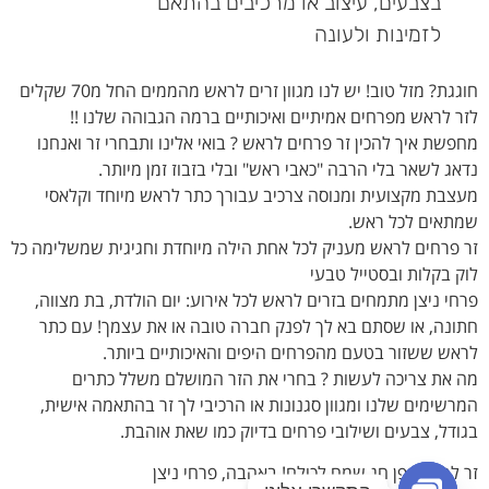
בצבעים, עיצוב או מרכיבים בהתאם
לזמינות ולעונה
חוגגת? מזל טוב! יש לנו מגוון זרים לראש מהממים החל מ70 שקלים
לזר לראש מפרחים אמיתיים ואיכותיים ברמה הגבוהה שלנו !!
מחפשת איך להכין זר פרחים לראש ? בואי אלינו ותבחרי זר ואנחנו
נדאג לשאר בלי הרבה "כאבי ראש" ובלי בזבוז זמן מיותר.
מעצבת מקצועית ומנוסה צרכיב עבורך כתר לראש מיוחד וקלאסי
שמתאים לכל ראש.
זר פרחים לראש מעניק לכל אחת הילה מיוחדת וחגיגית שמשלימה כל
לוק בקלות ובסטייל טבעי
פרחי ניצן מתמחים בזרים לראש לכל אירוע: יום הולדת, בת מצווה,
חתונה, או שסתם בא לך לפנק חברה טובה או את עצמך! עם כתר
לראש ששזור בטעם מהפרחים היפים והאיכותיים ביותר.
מה את צריכה לעשות ? בחרי את הזר המושלם משלל כתרים
המרשימים שלנו ומגוון סגנונות או הרכיבי לך זר בהתאמה אישית,
בגודל, צבעים ושילובי פרחים בדיוק כמו שאת אוהבת.
זר לראש גפן חג שמח לכולם! באהבה, פרחי ניצן