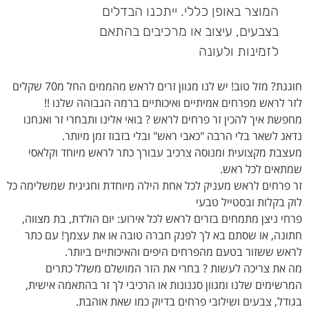
המוצר באופן כללי. ייתכנו הבדלים
בצבעים, עיצוב או מרכיבים בהתאם
לזמינות ולעונה
חוגגת? מזל טוב! יש לנו מגוון זרים לראש מהממים החל מ70 שקלים
לזר לראש מפרחים אמיתיים ואיכותיים ברמה הגבוהה שלנו !!
מחפשת איך להכין זר פרחים לראש ? בואי אלינו ותבחרי זר ואנחנו
נדאג לשאר בלי הרבה "כאבי ראש" ובלי בזבוז זמן מיותר.
מעצבת מקצועית ומנוסה צרכיב עבורך כתר לראש מיוחד וקלאסי
שמתאים לכל ראש.
זר פרחים לראש מעניק לכל אחת הילה מיוחדת וחגיגית שמשלימה כל
לוק בקלות ובסטייל טבעי
פרחי ניצן מתמחים בזרים לראש לכל אירוע: יום הולדת, בת מצווה,
חתונה, או שסתם בא לך לפנק חברה טובה או את עצמך! עם כתר
לראש ששזור בטעם מהפרחים היפים והאיכותיים ביותר.
מה את צריכה לעשות ? בחרי את הזר המושלם משלל כתרים
המרשימים שלנו ומגוון סגנונות או הרכיבי לך זר בהתאמה אישית,
בגודל, צבעים ושילובי פרחים בדיוק כמו שאת אוהבת.