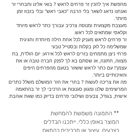
מחפשת איך להכין זר פרחים לראש ? בואי אלינו ותבחרי זר
ואנחנו נדאג לשאר בלי הרבה "כאבי ראש" ובלי בזבוז זמן
מיותר.
מעצבת מקצועית ומנוסה צרכיב עבורך כתר לראש מיוחד
וקלאסי שמתאים לכל ראש.
זר פרחים לראש מעניק לכל אחת הילה מיוחדת וחגיגית
שמשלימה כל לוק בקלות ובסטייל טבעי
פרחי ניצן מתמחים בזרים לראש לכל אירוע: יום הולדת, בת
מצווה, חתונה, או שסתם בא לך לפנק חברה טובה או את
עצמך! עם כתר לראש ששזור בטעם מהפרחים היפים
והאיכותיים ביותר.
מה את צריכה לעשות ? בחרי את הזר המושלם משלל כתרים
המרשימים שלנו ומגוון סגנונות או הרכיבי לך זר בהתאמה
אישית, בגודל, צבעים ושילובי פרחים בדיוק כמו שאת אוהבת.
** התמונה משמשת להמחשת
המוצר באופן כללי. ייתכנו הבדלים
בצבעים, עיצוב או מרכיבים בהתאם