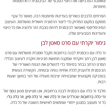
ומאוזנת המדגישה את היופי הטבעי של הגיבסנית ללא תוספות
מיותרות.
הפרחים הלבנים נשזרים בעדינות ומיומנות רבה, כאשר כל ענף
ממוקם במקום המדויק כדי ליצור הרמוניה ויזואלית מושלמת. העיצוב
המינימליסטי מאפשר לגיבסנית להיות כוכבת הזר ולהציג את כל היופי
והעדינות הטבעיים שלה.
גימור יוקרתי עם סרט סאטן לבן
זר כלה עם גיבסנית לבנה ברחובות מקבל מסגרת מושלמת עם סרט
סאטן לבן רחב ויוקרתי שמקנה תחושת חגיגיות ויוקרה לעיצוב הכללי.
הסרט הרחב נבחר במיוחד כדי להשלים את הנפח האוורירי של
הגיבסנית ולהעניק לכלה אחיזה נוחה ובטוחה. הקשירה נעשית
בטכניקה מקצועית שמבטיחה יציבות מעולה של הזר במשך שעות
רבות.
מלבד זר כלה עם גיבסנית לבנה ברחובות, אנו מציעים מגוון נוסף של
זרי כלה ברחובות
שכוללים את
זר כלה זואי
,
זר כלה סיון
, ו
זר כלה גלי
.
כל זר מעוצב בסגנון ייחודי שמתאים לאישיות השונה של כל כלה.