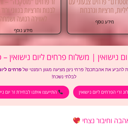
סטרדם" פרחים צבעוני עם
זר פרחים "מוסקבה" – ור
יליות, חרציות וגרברות
לבנות וחרציות בגווני ורוד ו
לאווירה רגועה ושמחה
מידע נוסף
מידע נוסף
ם נישואין | משלוח פרחים ליום נישואין – פ
 להביע את אהבתכם? פרחי ניצן מציעה מגוון רומנטי של
פרחים ליום
לבלתי נשכח!
ג זרי הפרחים ליום נישואין
התייעצו איתנו לבחירת זר יום ניש
בה וחיבור נצחי