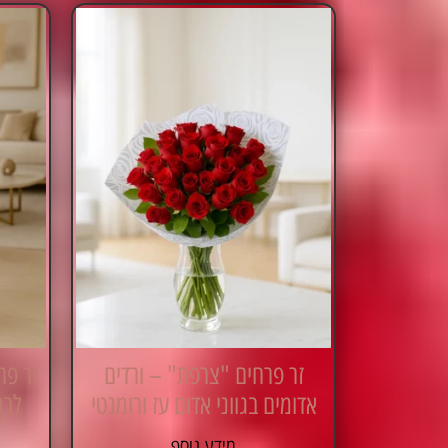
זר פרחים "צרפת" – ורדים
זר פר
אדומים בגווני אדום עז ורומנטי
לבן
מידע נוסף