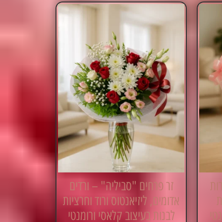
רות
זר פרחים "סביליה" – ורדים
ת
אדומים, ליזיאנטוס ורוד וחרציות
נטי
לבנות בעיצוב קלאסי ורומנטי