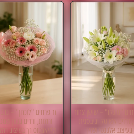
חים "מונקו" – שושן צחור
זר פרחים "לונדון" – גרב
, ורדים אפרסק וגיבסנית
ורודות, ורדים בגוון שמנ
בעיצוב אלגנטי ועדין
וליזיאנטוס רך בעיצוב רומ