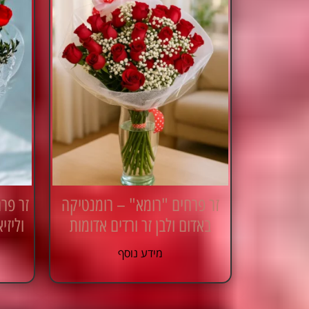
זר פרחים "רומא" – רומנטיקה
זר פרח
באדום ולבן זר ורדים אדומות
וליזי
מידע נוסף