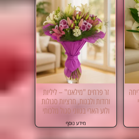
יחה
זר פרחים "מילאנו" – ליליות
ורודות ולבנות, חרציות סגולות
ולוע הארי בגווני סגול מלכותי
מידע נוסף