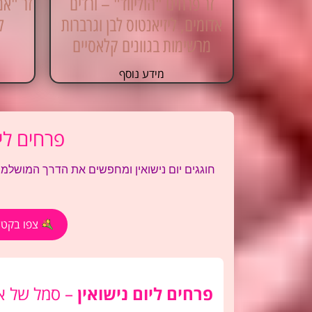
זר פרחים "הוליווד" – ורדים
זר "אמ
אדומים, ליזיאנטוס לבן וגרברות
ל
מרשימות בגוונים קלאסיים
מידע נוסף
פרחים ליו
חוגגים יום נישואין ומחפשים את הדרך המושלמת
צפו בקטלו
פרחים ליום נישואין
– סמל של אה