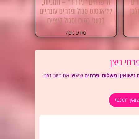
דים
זר פרחים "מדריד" – חמניות,
לבן
ליזיאנטוס סגול ופרחים עונתיים
בגווני כתום וסגול קיציים
מידע נוסף
רחי ניצן
 נישואין
ו
משלוחי פרחים
שיעשו את היום הזה
ואין רומנטי